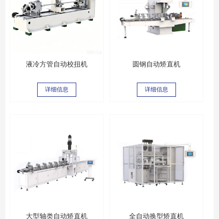
液冷方管自动校扭机
圆钢自动矫直机
详细信息
详细信息
大型轴类自动矫直机
全自动换型矫直机