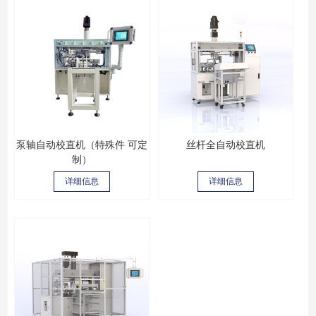
泵轴自动校直机（特殊件 可定
丝杆全自动校直机
制）
详细信息
详细信息