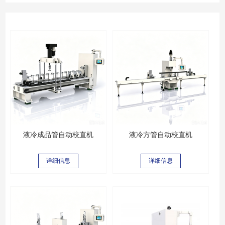
液冷成品管自动校直机
液冷方管自动校直机
详细信息
详细信息