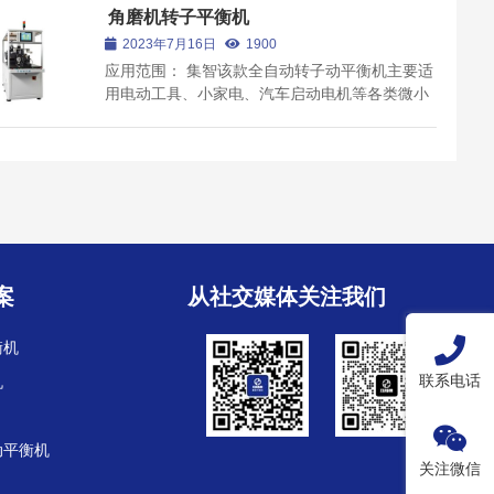
殊产品可支持高度定制化方案解决； 本机采用测
角磨机转子平衡机
量、铆接加重、复检...
2023年7月16日
1900
应用范围： 集智该款全自动转子动平衡机主要适
用电动工具、小家电、汽车启动电机等各类微小
型绕线转子动平衡校正；兼容部分无刷电机转子
动平衡校正。产品特点： 1、适用范围广，换型
快捷，适合小批量多品种快换； 2、全自动测量
去重，简单培训即...
案
从社交媒体关注我们
衡机
联系电话
机
动平衡机
关注微信