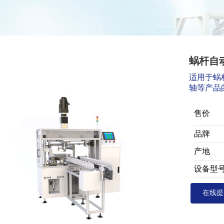
蜗杆自
适用于蜗
轴等产品
售价
品牌
产地
设备型
在线提