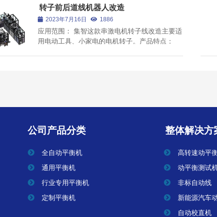
承架，结构轻巧可靠，振动系统阻尼小、刚性
转子前后道线机器人改造
转子自动校直机
好。 2、每...
2023年7月16日
1886
应用范围： 集智这款串激电机转子线改造主要适
用电动工具、小家电的电机转子。产品特点：
1、该款转子线设计结构合理；适用范围较广，
换型较为快捷，1人可轻松看一条前道线或后道
线； 2、采用6轴机器人搬运转子，灵活，精度
查看全部
高，不易在搬...
公司产品分类
整体解决方
全自动平衡机
高转速动平
通用平衡机
动平衡测试
行业专用平衡机
非标自动线
定制平衡机
新能源汽车
自动校直机