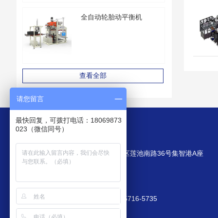
全自动轮胎动平衡机
查看全部
请您留言
最快回复，可拨打电话：18069873
023（微信同号）
我们的联络方式
公司地址：浙江省杭州市西湖区莲池南路36号集智港A座
客服热线：400-825-8185
E-mail: market@zjjizhi.com
手机：189-6809-9105；166-5716-5735
站点地图