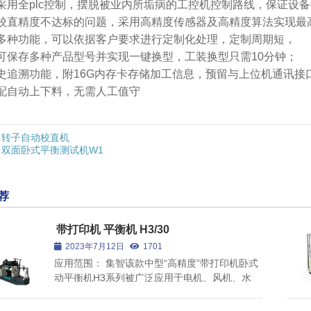
备采用全plc控制，摆脱被业内所垢病的工控机控制路线，保证设
对校直精度不达标的问题，采用高精度传感器及高精度算法实现最高0
有多种功能，可以依据客户要求进行定制化处理，定制周期短，
统可保存多种产品型号并实现一键换型，工装换型只需10分钟；
圆钢自动矫直机
历史追溯功能，附16G内存卡存储加工信息，预留与上位机通讯接
搭配自动上下料，无需人工值守
转子自动校直机
双面卧式平衡测试机W1
汽车自动校直机
荐
带打印机 平衡机 H3/30
2023年7月12日
1701
圆棒自动校直机
应用范围： 集智该款中型“高精度”带打印机卧式
动平衡机H3系列被广泛应用于电机、风机、水
泵、印刷、造纸、纺机、内燃机、电子、机床及
航空航天等行业。 产品特点： 1、整体式H型支