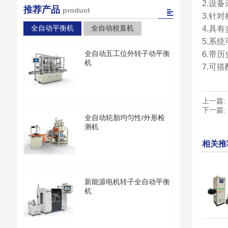
2.设
推荐产品
product
3.针
全自动平衡机
全自动校直机
4.具
5.系
全自动五工位外转子动平衡
6.带
机
7.可
上一篇:
下一篇:
全自动轮胎均匀性/外形检
测机
相关推
新能源电机转子全自动平衡
机