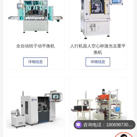
全自动转子动平衡机
人行机器人空心杯激光去重平
衡机
详细信息
详细信息
咨询电话：18069873023