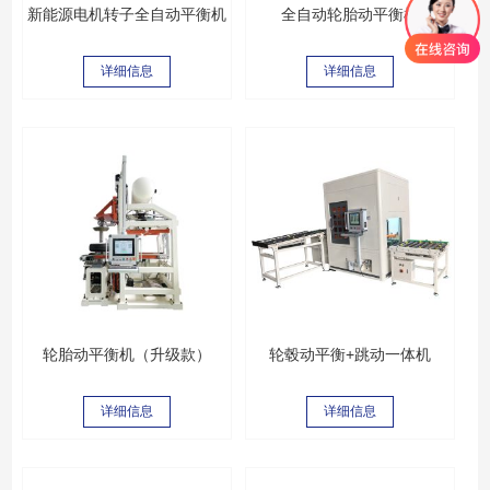
新能源电机转子全自动平衡机
全自动轮胎动平衡机
详细信息
详细信息
轮胎动平衡机（升级款）
轮毂动平衡+跳动一体机
详细信息
详细信息