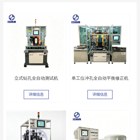
立式钻孔全自动测试机
单工位冲孔全自动平衡修正机
详细信息
详细信息