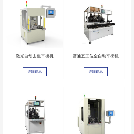
激光自动去重平衡机
普通五工位全自动平衡机
详细信息
详细信息