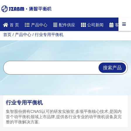
首 页
产品中心
配件供应
公司新闻
客户案
首页
/
产品中心
/
行业专用平衡机
搜索产品
行业专用平衡机
集智股份拥有CNAS认可的研发实验室,多项平衡核心技术,是国内
首个动平衡机领域上市品牌,提供各行业专业的动平衡机设备及完
整的平衡解决方案.