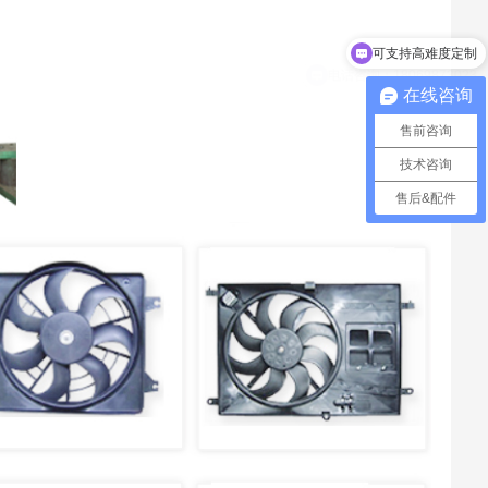
转子
可支持高难度定制
驱动
电话咨询：18069873023
备注
在线咨询
售前咨询
技术咨询
售后&配件