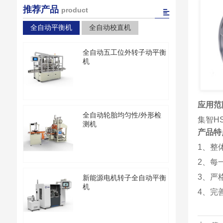
推荐产品
product
全自动平衡机
全自动校直机
全自动五工位外转子动平衡
机
应用范
全自动轮胎均匀性/外形检
集智H
测机
产品特
1、整
2、每
3、严
新能源电机转子全自动平衡
机
4、完