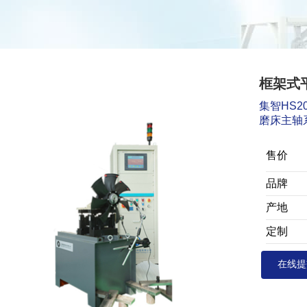
框架式平
集智HS
磨床主轴
售价
品牌
产地
定制
在线提