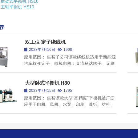
框架式平衡机 HS10
主轴平衡机 HS10
转子自动校直机
荐
双工位 定子绕线机
查看全部
2023年7月16日
1968
应用范围： 集智子公司该款绕线机适用于新能源
汽车旋变定子、航模电机；直流马达转子、无刷
马达定子、电动工具马达；无叶风扇、散热风扇
定子等电机定子线圈绕线。产品特点： 1、自动
绕线、自动精密排线、自动分度、自动过线、自
大型卧式平衡机 H80
动夹剪线、自动剥漆...
2023年7月15日
1795
应用范围： 集智该款大型“高精度”平衡机被广泛
应用于电机、风机、水泵、印刷、造纸、纺机、
内燃机、电子、机床及航空航天等行业。 产品特
点： 1、整体式H型支承架，结构轻巧可靠，振
动系统阻尼小、刚性好； 2、每一项配套件均采
用品牌原材，...