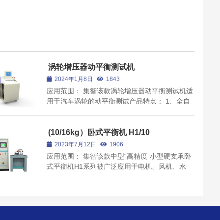
涡轮增压器动平衡测试机
2024年1月8日
1843
应用范围： 集智该款涡轮增压器动平衡测试机适
用于汽车涡轮的动平衡测试产品特点： 1、全自
主知识产权，特殊产品可支持高度定制化方案解
决； 2、采用气浮式气动方式驱动； 3、软支撑
高精度测量系统，测量数据精度高重复性好；
(10/16kg）卧式平衡机 H1/10
集...
2023年7月12日
1906
应用范围： 集智该款中型“高精度”小型硬支承卧
式平衡机H1系列被广泛应用于电机、风机、水
泵、印刷、造纸、纺机、内燃机、电子、机床及
航空航天等行业。 产品特点： 1、整体式H型支
承架，结构轻巧可靠，振动系统阻尼小、刚性
好； 2、每一项配套件...