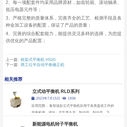
2、每一项配套件均采用品牌原材，如齿轮箱、滚动轴承、
低压电器元件等；
3、严格完整的质量体系，完善齐全的工艺、检测手段及各
种金加工设备的配置，保证了产品的质量；
4、完善的综合配套能力，能提供灵活多样的选择，为您提
供优化的产品配置；
上一篇:
框架式平衡机 HS20
下一篇:
两工位半自动平衡修正机
相关推荐
立式动平衡机 RLD系列
2023年7月15日
1938
应用范围： 集智该款立式平衡机应用于各类盘状工件的
平衡检测，诸如：汽车离合器、制动鼓、制动盘、飞
轮、风扇、风叶、给水泵叶轮等等，是目前使用较为广
新能源电机转子平衡机
泛的平衡机之一 。 产品特点： 1、精度高，高效率，