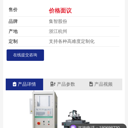
售价
价格面议
品牌
集智股份
产地
浙江杭州
定制
支持各种高难度定制化
在线提交咨询
产品详情
产品参数
产品视频
咨询电话：18069873023