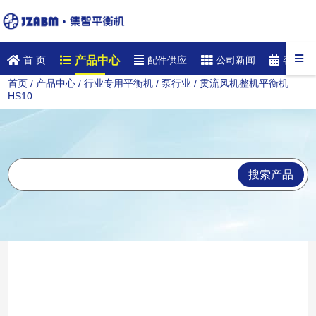
产品中心
首 页
配件供应
公司新闻
客户案
首页
/
产品中心
/
行业专用平衡机
/
泵行业
/ 贯流风机整机平衡机
HS10
搜索产品