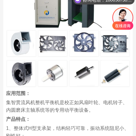
应用范围：
集智贯流风机整机平衡机是校正如风扇叶轮、电机转子、
内圆磨床主轴系统等的专用动平衡设备。
产品特点：
1、整体式H型支承架，结构轻巧可靠，振动系统阻尼小、
刚性好；