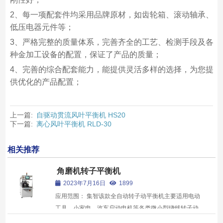
2、每一项配套件均采用品牌原材，如齿轮箱、滚动轴承、
低压电器元件等；
3、严格完整的质量体系，完善齐全的工艺、检测手段及各
种金加工设备的配置，保证了产品的质量；
4、完善的综合配套能力，能提供灵活多样的选择，为您提
供优化的产品配置；
上一篇:
自驱动贯流风叶平衡机 HS20
下一篇:
离心风叶平衡机 RLD-30
相关推荐
角磨机转子平衡机
2023年7月16日
1899
应用范围： 集智该款全自动转子动平衡机主要适用电动
工具、小家电、汽车启动电机等各类微小型绕线转子动
平衡校正；兼容部分无刷电机转子动平衡校正。产品特