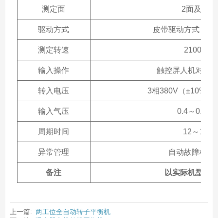
测定面
2面及合成
驱动方式
皮带驱动方式（下
测定转速
2100rpm
输入操作
触控屏人机对话
转入电压
3相380V（±10% 50
输入气压
0.4～0.6Mp
周期时间
12～15秒
异常管理
自动故障检测
备注
以实际机型配
上一篇:
两工位全自动转子平衡机