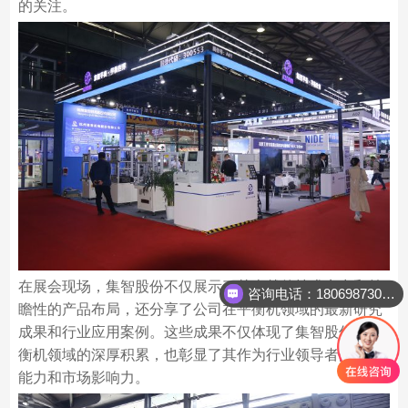
的关注。
在展会现场，集智股份不仅展示了其卓越的技术实力和前
咨询电话：18069873023
瞻性的产品布局，还分享了公司在平衡机领域的最新研究
成果和行业应用案例。这些成果不仅体现了集智股份在平
衡机领域的深厚积累，也彰显了其作为行业领导者的创新
能力和市场影响力。