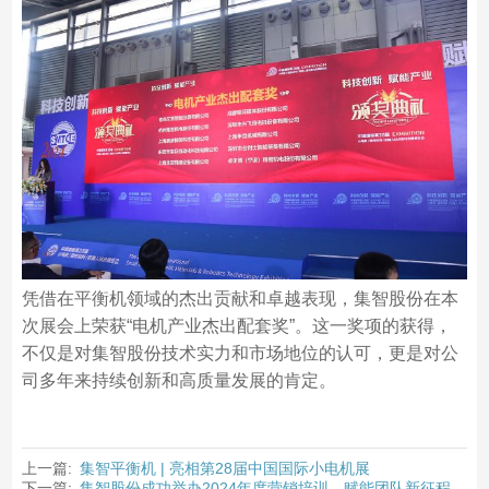
凭借在平衡机领域的杰出贡献和卓越表现，集智股份在本
次展会上荣获“电机产业杰出配套奖”。这一奖项的获得，
不仅是对集智股份技术实力和市场地位的认可，更是对公
司多年来持续创新和高质量发展的肯定。
上一篇:
集智平衡机 | 亮相第28届中国国际小电机展
下一篇:
集智股份成功举办2024年度营销培训，赋能团队新征程