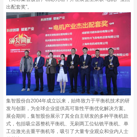
出配套奖”。
集智股份自2004年成立以来，始终致力于平衡机技术的研
发与创新，为全球企业提供高可靠性平衡优化解决方案。
展会期间，集智股份展示了其全自主研发的多种平衡机款
式，包括吸尘器整机平衡机、无刷两工位钻铣平衡机、单
工位激光去重平衡机等，吸引了大量专业观众和业内人士