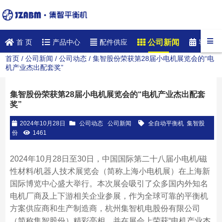
公司新闻
首 页
产品中心
配件供应
客户案
首页
/
公司新闻
/
公司动态
/ 集智股份荣获第28届小电机展览会的“电
机产业杰出配套奖”
集智股份荣获第28届小电机展览会的“电机产业杰出配套
奖”
2024年10月28日
公司动态
公司新闻
全自动平衡机
集智股
份
1461
2024年10月28日至30日，中国国际第二十八届小电机/磁
性材料/机器人技术展览会（简称上海小电机展）在上海新
国际博览中心盛大举行。本次展会吸引了众多国内外知名
电机厂商及上下游相关企业参展，作为全球可靠的平衡机
方案供应商和生产制造商，杭州集智机电股份有限公司
（简称集智股份）精彩亮相，并在展会上荣获“电机产业杰