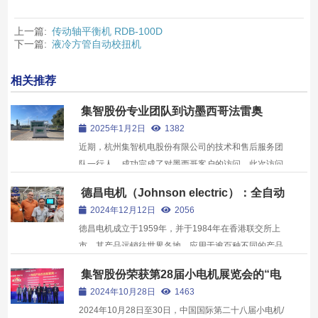
上一篇:
传动轴平衡机 RDB-100D
下一篇:
液冷方管自动校扭机
相关推荐
集智股份专业团队到访墨西哥法雷奥
2025年1月2日
1382
近期，杭州集智机电股份有限公司的技术和售后服务团
队一行人，成功完成了对墨西哥客户的访问。此次访问
不仅加深了双方的合作关系，也为公司进一步开拓国际
德昌电机（Johnson electric）：全自动
市场奠定了坚实基础。
平衡机定制案例！
2024年12月12日
2056
徳昌电机成立于1959年，并于1984年在香港联交所上
市，其产品远销往世界各地，应用于逾百种不同的产品
德昌电机是驱动子系统，包括电机，螺线管，开关和柔
集智股份荣获第28届小电机展览会的“电
性连接器的制造商。为许多行业提供服务，包括汽车产
机产业杰出配套奖”
2024年10月28日
1463
品，楼宇自动化及安保，商务设备，国防及航天，食品
2024年10月28日至30日，中国国际第二十八届小电机/
及饮品，...