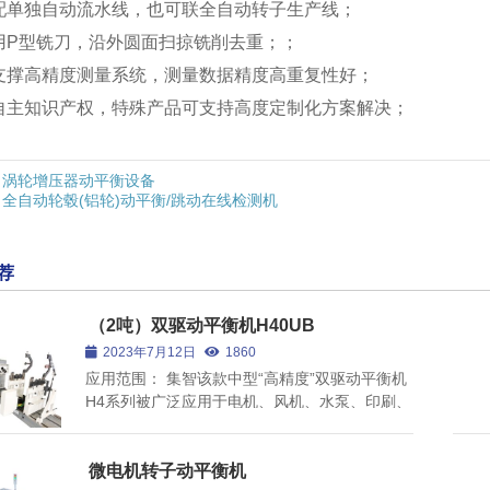
配单独自动流水线，也可联全自动转子生产线；
转子自动校直机
用P型铣刀，沿外圆面扫掠铣削去重；；
支撑高精度测量系统，测量数据精度高重复性好；
自主知识产权，特殊产品可支持高度定制化方案解决；
查看全部
涡轮增压器动平衡设备
全自动轮毂(铝轮)动平衡/跳动在线检测机
荐
（2吨）双驱动平衡机H40UB
2023年7月12日
1860
应用范围： 集智该款中型“高精度”双驱动平衡机
H4系列被广泛应用于电机、风机、水泵、印刷、
造纸、纺机、内燃机、电子、机床及航空航天等
行业。 产品特点： 工件案例： ,
微电机转子动平衡机