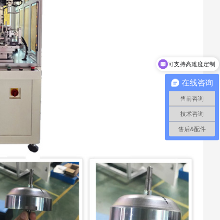
转
转
工
可支持高难度定制
电话咨询：18069873023
体
在线咨询
备
售前咨询
技术咨询
售后&配件