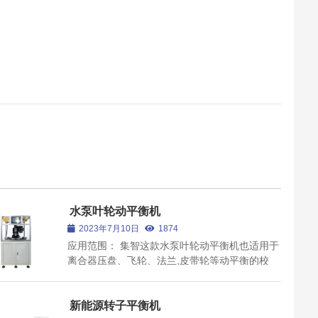
水泵叶轮动平衡机
2023年7月10日
1874
应用范围： 集智这款水泵叶轮动平衡机也适用于
离合器压盘、飞轮、法兰,皮带轮等动平衡的校
正。产品特点： 1、效率高，设备工作节拍可达
30秒，加工精度较高，稳定性好、换型方便；
2、简便，操作工通过短时间培训即可操作； 3、
新能源转子平衡机