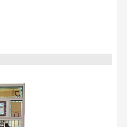
项
设
转
切
转