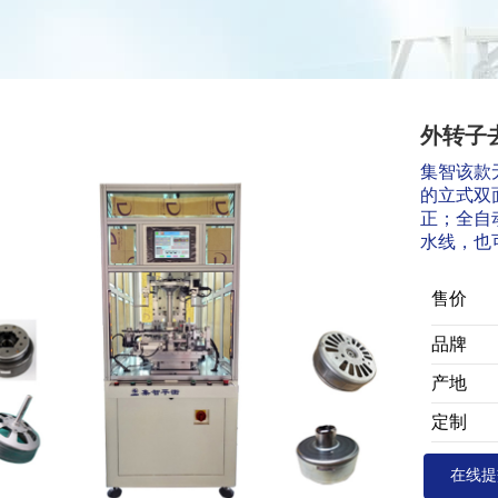
外转子
集智该款
的立式双
正；全自
水线，也
售价
品牌
产地
定制
在线提