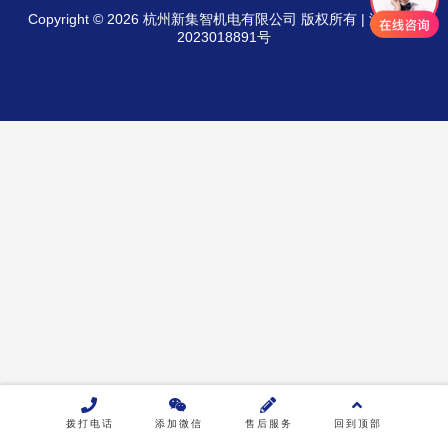
Copyright © 2026 杭州新集智机电有限公司 版权所有 |
浙ICP备
2023018891号
产品类别
全自动平衡机
动平衡测试机
全自动校直机
产线自动化设备
绕线机
行业解决方案
汽车零部件行业
拨打电话
添加微信
售后服务
回到顶部