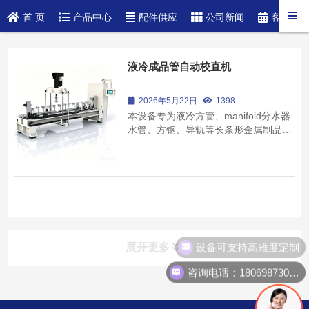
首 页
产品中心
配件供应
公司新闻
客户案
液冷成品管自动校直机
2026年5月22日
1398
本设备专为液冷方管、manifold分水器
水管、方钢、导轨等长条形金属制品的
直线度测量与自动校直而设计，广泛应
用于新能源汽车热管理、液冷散热组件
制造、精密加工等领域。设备集高精度
检测与智能校直于一体，能够有效提升
成品管的直线度与一致性，显著提高产
品合格率...
设备可支持高难度定制
展开更多
咨询电话：18069873023
产品中心
product