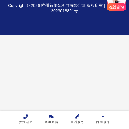
Copyright © 2026 杭州新集智机电有限公司 版权所有 |
浙ICP备
2023018891号
产品类别
全自动平衡机
动平衡测试机
全自动校直机
产线自动化设备
绕线机
行业解决方案
汽车零部件行业
拨打电话
添加微信
售后服务
回到顶部