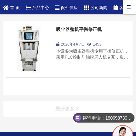
首 页
产品中心
配件供应
公司新闻
客户案
吸尘器整机平衡修正机
2026年4月7日
1453
本设备为吸尘器整机专用平衡修正机，
采用PLC控制与触摸屏人机交互，集测
量、转向、剪切去重于一体，实现全自
动不平衡量检测与修正。设备支持多种
工件品种快速换型，配备振动传感器、
刀具定位、系数标定等专业功能，适用
于吸尘器叶轮及整机的精密平衡校正，
帮助制造...
展开更多
咨询电话：18069873023
产品中心
product