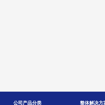
圆棒自动校直机
转子自动校直机
查看全部
公司产品分类
整体解决方