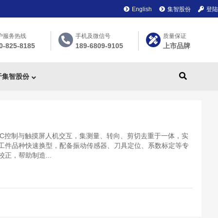
English
集智股份
登陆
户服务热线
手机及微信号
质量保证
0-825-8185
189-6809-9105
上市品牌
于集智股份
LC控制与触摸屏人机交互，集测量、转向、剪切去重于一体，实
工件品种快速换型，配备振动传感器、刀具定位、系数标定等专
正，帮助制造...