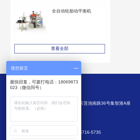
全自动轮胎动平衡机
查看全部
请您留言
最快回复，可拨打电话：18069873
023（微信同号）
我们的联络方式
公司地址：浙江省杭州市西湖区莲池南路36号集智港A座
客服热线：400-825-8185
E-mail: market@zjjizhi.com
手机：189-6809-9105；166-5716-5735