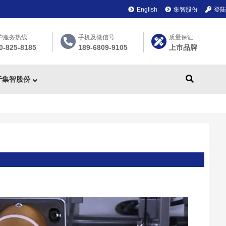
English
集智股份
登陆
户服务热线
手机及微信号
质量保证
0-825-8185
189-6809-9105
上市品牌
于集智股份