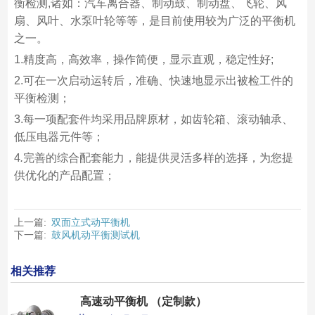
衡检测,诸如：汽车离合器、制动鼓、制动盘、飞轮、风
扇、风叶、水泵叶轮等等，是目前使用较为广泛的平衡机
之一。
1.精度高，高效率，操作简便，显示直观，稳定性好;
2.可在一次启动运转后，准确、快速地显示出被检工件的
平衡检测；
3.每一项配套件均采用品牌原材，如齿轮箱、滚动轴承、
低压电器元件等；
4
.
完善的综合配套能力，能提供灵活多样的选择，为您提
供优化的产品配置；
上一篇:
双面立式动平衡机
下一篇:
鼓风机动平衡测试机
相关推荐
高速动平衡机 （定制款）