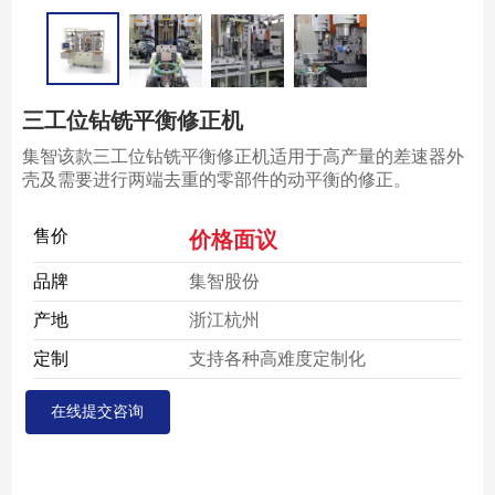
三工位钻铣平衡修正机
集智该款三工位钻铣平衡修正机适用于高产量的差速器外
壳及需要进行两端去重的零部件的动平衡的修正。
售价
价格面议
品牌
集智股份
产地
浙江杭州
定制
支持各种高难度定制化
在线提交咨询