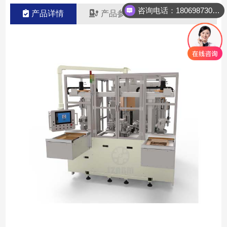
咨询电话：18069873023
产品详情
产品参数
应用领域