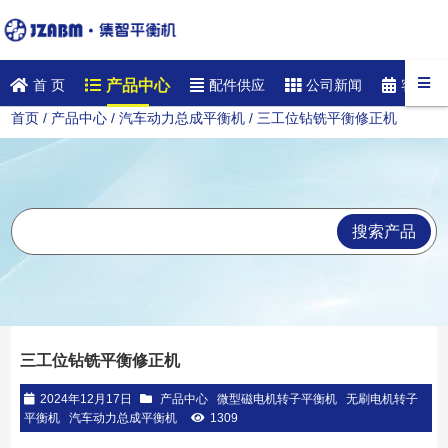
产品中心
首 页
配件供应
公司新闻
客户案
首页
/
产品中心
/
汽车动力总成平衡机
/ 三工位钻铣平衡修正机
搜索产品
三工位钻铣平衡修正机
2024年12月17日
产品中心
微型磁电机转子平衡机
无刷电机转子
平衡机
汽车动力总成平衡机
1309