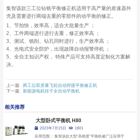
集智该款三工位钻铣平衡修正机适用于高产量的差速器外
壳及需要进行两端去重的零部件的动平衡的修正。
1、节拍快，效率高，适合大批量生产 ；
2、工件两端进行进行去重，修正效率高 ；
3、测试、铣削、钻孔同时进行，生产效率高 ；
4、光电式安全防护，出现故障自动报警停机 ；
5、全自主知识产权， 特殊产品可支持高度定制化方案解
决。
上一篇:
两工位双质量飞轮自动焊接平衡修正机
下一篇:
新能源电机转子全自动平衡机
相关推荐
大型卧式平衡机 H80
2023年7月15日
1801
应用范围： 集智该款大型“高精度”平衡机被广泛应用于