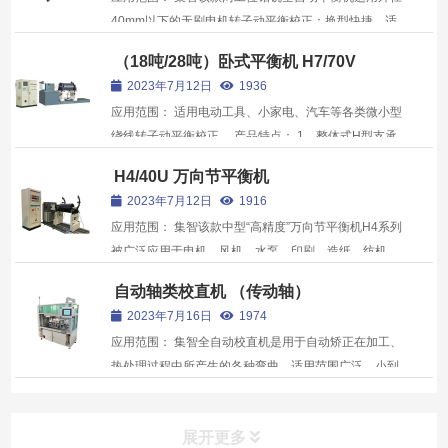
40mm以下的无刷电机转子动平衡校正；换型快捷，适
合小批量多品种快换；全自动测量去重，简单培训即可
（18吨/28吨）卧式平衡机 H7/70V
上岗操作；产品特点： 1、适用范围广，换型快捷，适
2023年7月12日
1936
合小批量多品种快换； 2、全自动测量去...
应用范围： 适用电动工具、小家电、汽车等各类微小型
绕线转子动平衡校正。 产品特点： 1、整体式H型支承
架，结构轻巧可靠，振动系统阻尼小、刚性好； 2、每
H4/40U 万向节平衡机
一项配套件均采用品牌原材，如齿轮箱、滚动轴承、低
2023年7月12日
1916
压电器元件等； 3、严格...
应用范围： 集智该款中型“高精度”万向节平衡机H4系列
被广泛应用于电机、风机、水泵、印刷、造纸、纺机、
内燃机、电子、机床及航空航天等行业。 产品特点：
自动轴类校直机 （传动轴）
1、整体式H型支承架，结构轻巧可靠，振动系统阻尼
2023年7月16日
1974
小、刚性好； 2、每一项配套件均采用品牌...
应用范围： 集智全自动校直机是用于自动矫正在加工、
热处理过程中所产生的各种弯曲。适用范围广泛，小到
各种汽车、高精度办公用品用轴，大到建筑机械用各类
轴，都需要进行矫正。产品特点： 1、使用专门测试传
展开更多
感器及高精度编码器，实现稳定测量，准...