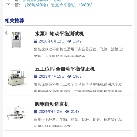
下一篇:
（28吨/40吨）硬支承平衡机 H8/80V
相关推荐
水泵叶轮动平衡测试机
2026年6月12日
1349
集智这款动平衡机也适用于离合器压盘、飞轮、法兰,皮
带轮、水泵叶轮等动平衡的校正。
五工位I型全自动平衡修正机
2023年7月15日
1903
集智该款经济型五工位全自动转子动平衡机适用汽车发
电机转子的动平衡校正，可兼容部分感应电机等无刷转
子的动平衡校正。 ,
圆钢自动矫直机
2024年4月2日
2148
适用于毛坯料、半轴、缸筒、钻杆、钢管、棒料等产品
的径向跳动测量与校直