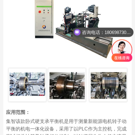
咨询电话：18069873023
应用范围：
集智该款卧式硬支承平衡机是用于测量新能源电机转子动
平衡的机电一体化设备，采用了以PLC作为主控机，完成