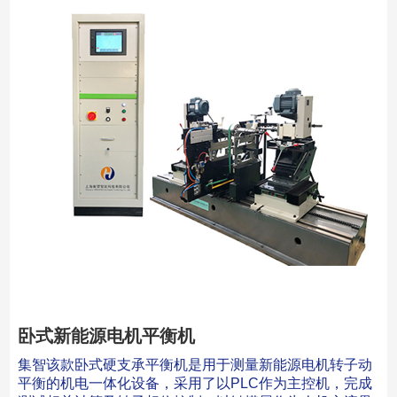
卧式新能源电机平衡机
集智该款卧式硬支承平衡机是用于测量新能源电机转子动
平衡的机电一体化设备，采用了以PLC作为主控机，完成