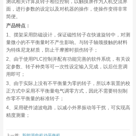
测试相关计算及转子相位控制，以触摸屏作为人机交流界
面，进行参数的设定以及对机器的操作，使操作变得非常
简便。
产品特点：
1、摆架采用防磁设计，保证磁性转子在快速旋转中，对测
量微小的不平衡量时不产生影响。与转子轴颈接触的材料
为特殊尼龙材质，防止干摩擦时损伤转子；
2、由于使用PLC控制并配有功能完善的软件系统，有关设
定参数、转子种类等可一次性设定输入完成，以后任意调
用即可；
3、由于实际上没有不平衡量为零的转子，所以本装置的校
正方式中采用不平衡量电气调零方式，因此不需要特别制
作零不平衡量的标准转子；
4、采用硬件滤波电路，以减小外界振动等干扰，可实现高
精度测量；
上一篇:
新能源电机动平衡机