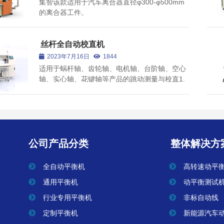
集智该款适用于汽车离合器直径φ300-φ500mm
的离合器工件。
转子自动校直机
丝杆全自动校直机
2023年7月16日
1844
适用于蜗杆轴、齿轮轴、电机轴、台阶轴、空心
查看全部
轴、实心轴、花键轴等产品的跳动测量与校直1.
可以实时了解产品的弯曲状态从而选择最优的加
载参数全面提升校直效率;2.设备采用全plc控制，
摆脱被业内所诟病的工控机控制路线，保证设备
控制系统的稳定性，3.采...
公司产品分类
整体解决方
全自动平衡机
高转速动平
通用平衡机
动平衡测试
行业专用平衡机
非标自动线
定制平衡机
新能源汽车