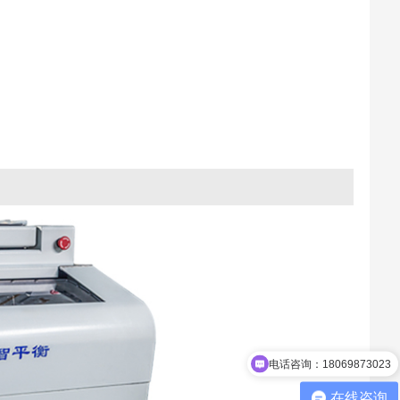
项
型
电话咨询：18069873023
主
在线咨询