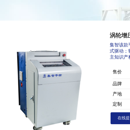
涡轮增
集智该款
式驱动；
主知识产
售价
品牌
产地
定制
在线提