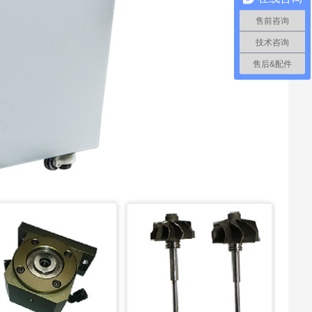
售前咨询
技术咨询
售后&配件
平
电
气
工
重
体
备