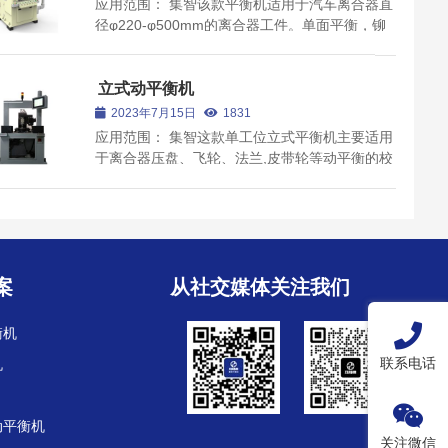
应用范围： 集智该款平衡机适用于汽车离合器直
径φ220-φ500mm的离合器工件。单面平衡，铆
接铆钉配平衡，快速换型，参数化调整，操作简
单，兼容性强。产品特点： 全自主知识产权，特
殊产品可支持高度定制化方案解决； 本机采用测
立式动平衡机
量、铆接加重、复检...
2023年7月15日
1831
应用范围： 集智这款单工位立式平衡机主要适用
于离合器压盘、飞轮、法兰,皮带轮等动平衡的校
正。 产品特点： 1、效率高，设备工作节拍可达
30秒，加工精度较高，稳定性好、换型方便；
2、简便，操作工通过短时间培训即可操作； 3、
光电式安全...
案
从社交媒体关注我们
衡机
联系电话
机
动平衡机
关注微信