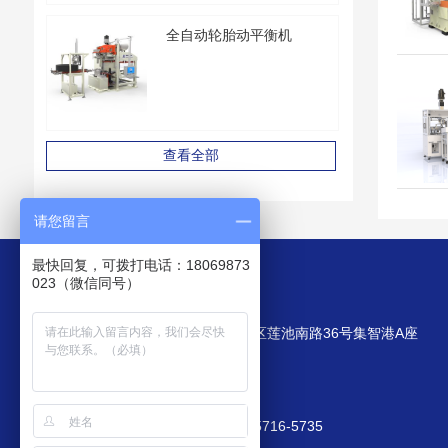
全自动轮胎动平衡机
查看全部
请您留言
最快回复，可拨打电话：18069873
023（微信同号）
我们的联络方式
公司地址：浙江省杭州市西湖区莲池南路36号集智港A座
客服热线：400-825-8185
E-mail: market@zjjizhi.com
手机：189-6809-9105；166-5716-5735