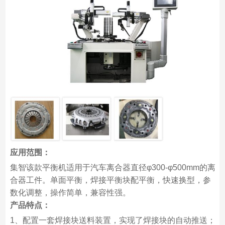
应用范围：
集智该款平衡机适用于汽车离合器直径φ300-φ500mm的离
合器工件。单面平衡，焊接平衡块配平衡，快速换型，参
数化调整，操作简单，兼容性强。
产品特点：
1、配置一套焊接块送料装置，实现了焊接块的自动推送；