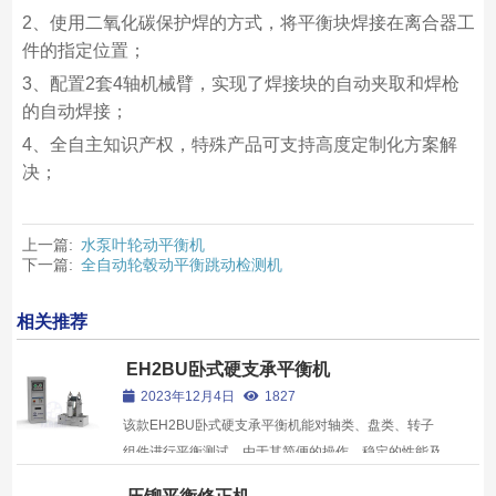
2、使用二氧化碳保护焊的方式，将平衡块焊接在离合器工
件的指定位置；
3、配置2套4轴机械臂，实现了焊接块的自动夹取和焊枪
的自动焊接；
4、全自主知识产权，特殊产品可支持高度定制化方案解
决；
上一篇:
水泵叶轮动平衡机
下一篇:
全自动轮毂动平衡跳动检测机
相关推荐
EH2BU卧式硬支承平衡机
2023年12月4日
1827
该款EH2BU卧式硬支承平衡机能对轴类、盘类、转子
组件进行平衡测试，由于其简便的操作、稳定的性能及
精确的检测精度而被广泛应用于电机、风机、水泵、印