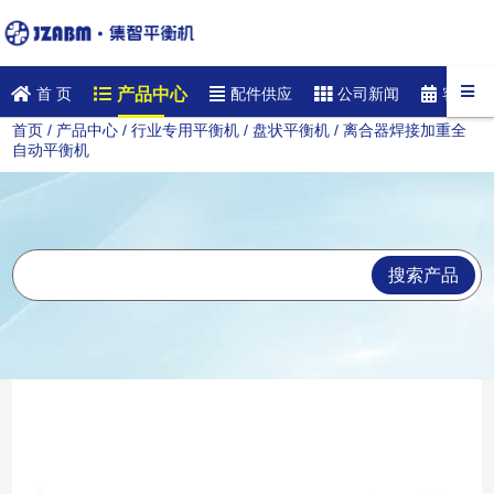
产品中心
首 页
配件供应
公司新闻
客户案
首页
/
产品中心
/
行业专用平衡机
/
盘状平衡机
/ 离合器焊接加重全
自动平衡机
搜索产品