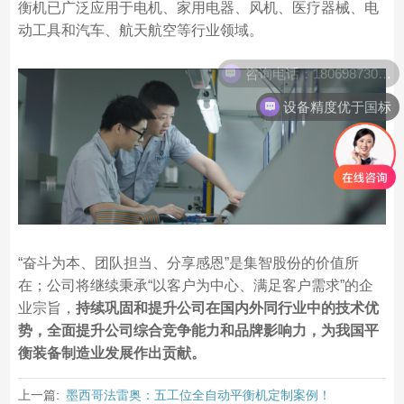
衡机已广泛应用于电机、家用电器、风机、医疗器械、电
动工具和汽车、航天航空等行业领域。
咨询电话：18069873023
设备精度优于国标
“奋斗为本、团队担当、分享感恩”是集智股份的价值所
在；公司将继续秉承“以客户为中心、满足客户需求”的企
业宗旨，
持续巩固和提升公司在国内外同行业中的技术优
势，全面提升公司综合竞争能力和品牌影响力，为我国平
衡装备制造业发展作出贡献。
上一篇:
墨西哥法雷奥：五工位全自动平衡机定制案例！