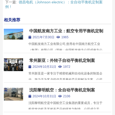
下一篇:
德昌电机（Johnson electric）：全自动平衡机定制案
例！
相关推荐
中国航发南方工业：航空专用平衡机定制
案例！
2021年7月30日
1965
中国航发南方工业有限公司,曾用名中国南方航空工业
（集团）有限公司（简称：中国航发南方公司或南方公
司，行业代号331厂），隶属中国航空发动机集团。
常州新亚：外转子自动平衡机定制案
例！
2024年10月31日
1972
常州新亚是一家专注于精密机械和自动化设备的制造企
业，致力于为客户提供高质量的产品和解决方案。公司
产品涵盖精密模具、自动化生产线和机械零部件，广泛
沈阳黎明航空：全自动平衡机定制案
应用于电子、汽车、家电等多个行业。凭借先进的技术
例！
2024年10月31日
2106
和严格的质量管理，常州新亚不断追求创新，以满足市
沈阳黎明航空是中国航空工业集团的重要成员，专注于
场的变...
航空发动机及其相关产品的研发与制造。公司成立于