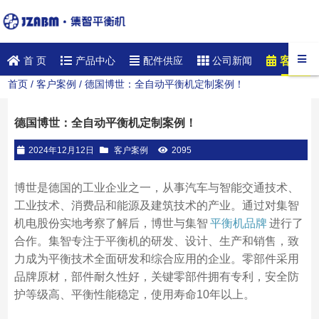
客户案
首 页
产品中心
配件供应
公司新闻
首页
/
客户案例
/ 德国博世：全自动平衡机定制案例！
德国博世：全自动平衡机定制案例！
2024年12月12日
客户案例
2095
博世是德国的工业企业之一，从事汽车与智能交通技术、
工业技术、消费品和能源及建筑技术的产业。通过对集智
机电股份实地考察了解后，博世与集智
平衡机品牌
进行了
合作。集智专注于平衡机的研发、设计、生产和销售，致
力成为平衡技术全面研发和综合应用的企业。零部件采用
品牌原材，部件耐久性好，关键零部件拥有专利，安全防
护等级高、平衡性能稳定，使用寿命10年以上。