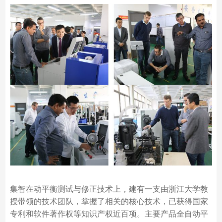
集智在动平衡测试与修正技术上，建有一支由浙江大学教
授带领的技术团队，掌握了相关的核心技术，已获得国家
专利和软件著作权等知识产权近百项。主要产品全自动平