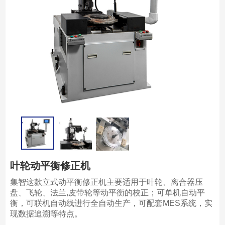
叶轮动平衡修正机
集智这款立式动平衡修正机主要适用于叶轮、离合器压
盘、飞轮、法兰,皮带轮等动平衡的校正；可单机自动平
衡，可联机自动线进行全自动生产，可配套MES系统，实
现数据追溯等特点。