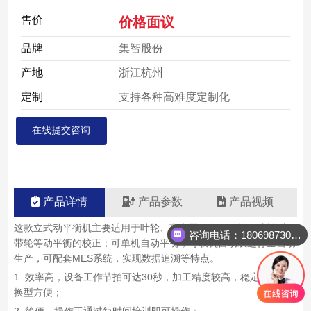
售价
价格面议
品牌
集智股份
产地
浙江杭州
定制
支持各种高难度定制化
在线提交咨询
产品详情
产品参数
产品视频
这款立式动平衡机主要适用于叶轮、离合器压盘、飞轮、法兰,皮
咨询电话：18069873023
带轮等动平衡的校正；可单机自动平衡，可联机自动线进行全自动
生产，可配套MES系统，实现数据追溯等特点。
1. 效率高，设备工作节拍可达30秒，加工精度较高，稳定性好、
换型方便；
2. 简便，操作工通过短时间培训即可操作；