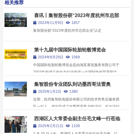
相关推荐
喜讯丨集智股份获“2023年度杭州市总部
企业”认定
2023年11月9日
1857
集智股份获“2023年度杭州市总部企业”认定
第十九届中国国际轮胎轮毂博览会
2024年8月29日
1569
中国国际轮胎轮毂博览会是由海富展览服务有限公司于
2003年初成立创办为行业提供一个国际性的贸易和洽
谈平台。展品范围包括各种规格的轮胎、轮毂、轮胎保
集智股份专业团队到访墨西哥法雷奥
修设备、翻胎原料及设备、轮胎生 产原料及设备、轮胎
2025年1月2日
1380
轮毂配件等相关产品与技术。
近期，杭州集智机电股份有限公司的技术和售后服务团
队一行人，成功完成了对墨西哥客户的访问。此次访问
不仅加深了双方的合作关系，也为公司进一步开拓国际
西湖区人大常委会副主任毛文峰一行莅临
市场奠定了坚实基础。
我司考察调研
2025年2月21日
1109
2 月 20 日上午，西湖区人大常委会副主任毛文峰，以