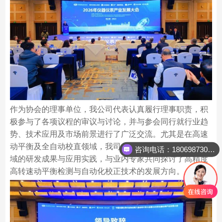
作为协会的理事单位，我公司代表认真履行理事职责，积
极参与了各项议程的审议与讨论，并与参会同行就行业趋
势、技术应用及市场前景进行了广泛交流。尤其是在高速
动平衡及全自动校直领域，我司代表分享了近年来在该领
咨询电话：18069873023
域的研发成果与应用实践，与业内专家共同探讨了高精度
高转速动平衡检测与自动化校正技术的发展方向。